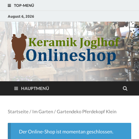
TOP-MENÜ
August 6, 2026
S
T
HAUPTMENÜ
Startseite
/
Im Garten
/ Gartendeko Pferdekopf Klein
Der Online-Shop ist momentan geschlossen.