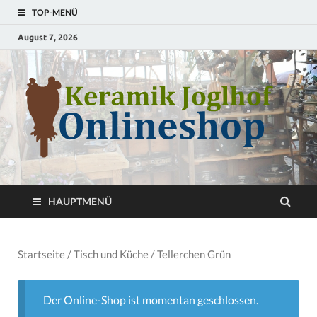
TOP-MENÜ
August 7, 2026
S
T
HAUPTMENÜ
Startseite
/
Tisch und Küche
/ Tellerchen Grün
Der Online-Shop ist momentan geschlossen.