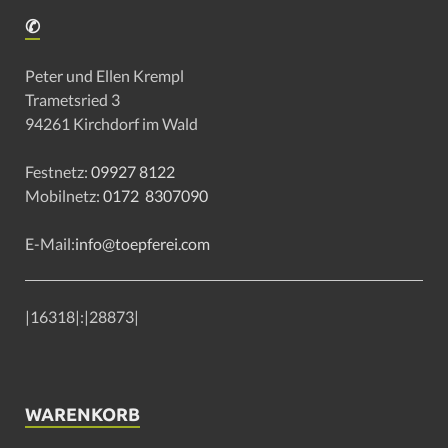
✆
Peter und Ellen Krempl
Trametsried 3
94261 Kirchdorf im Wald
Festnetz:
09927 8122
Mobilnetz:
0172 8307090
E-Mail:
info@toepferei.com
|
16318
|:|
28873
|
WARENKORB